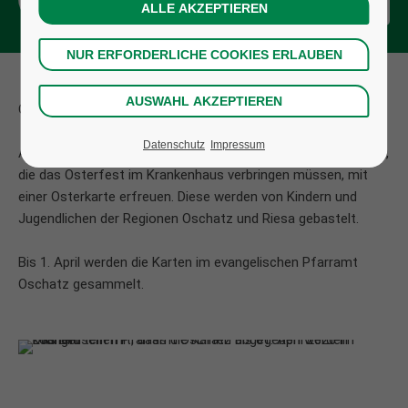
OSTERKARTEN FÜR DAS KRANKENHAUS
Datenschutz
Impressum
Auch in diesem Jahr möchten wir Patientinnen und Patienten,
die das Osterfest im Krankenhaus verbringen müssen, mit
einer Osterkarte erfreuen. Diese werden von Kindern und
Jugendlichen der Regionen Oschatz und Riesa gebastelt.
Bis 1. April werden die Karten im evangelischen Pfarramt
Oschatz gesammelt.