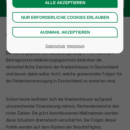
KEINE REFORMEN AUF KOSTEN DER VERSORGUNG
Datenschutz
Impressum
Die Kürzungspläne der Bundesregierung in Form des GKV-
Beitragssatzstabilisierungsgesetzes bedrohen die
wirtschaftliche Existenz der Krankenhäuser in Deutschland
und lassen dabei außer Acht, welche gravierenden Folgen für
die Patientenversorgung in Deutschland zu erwarten sind.
Schon heute befinden sich die Krankenhäuser aufgrund
unzureichender Finanzierung nahezu flächendeckend in den
roten Zahlen. Die jetzt beschlossenen Maßnahmen werden
diese Situation dramatisch verschärfen. Die Folgen dieser
Politik werden auf dem Rücken der Beschäftigten,