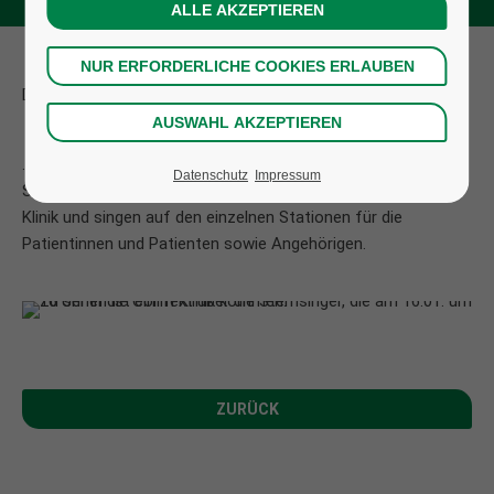
DIE STERNSINGER KOMMEN...
...Gemeinsam mit Kantor Matthias Dorschel kommen die
Datenschutz
Impressum
Sternsinger am Freitag, den 16.01., um 16 Uhr in die Collm
Klinik und singen auf den einzelnen Stationen für die
Patientinnen und Patienten sowie Angehörigen.
ZURÜCK